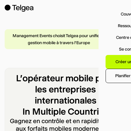
Couv
Resso
Read
Management Events choisit Telgea pour unifier la
Centre 
More
gestion mobile à travers l'Europe
Se co
Créer u
L'opérateur mobile pour
Planifie
les entreprises
internationales
In Multiple Countries
Gagnez en contrôle et en rapidité grâce
aux forfaits mobiles modernes, à la