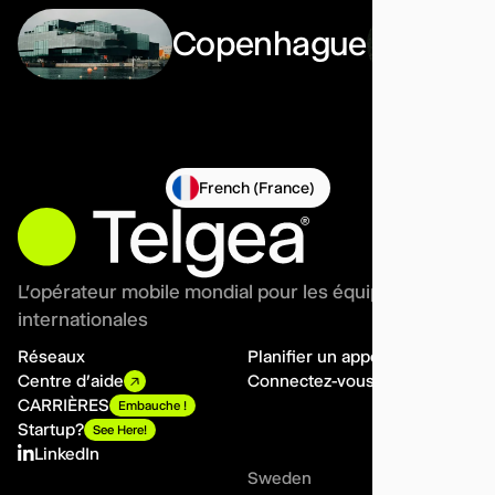
Copenhague
French (France)
L'opérateur mobile mondial pour les équipes
internationales
Réseaux
Planifier un appel
Centre d'aide
Connectez-vous
CARRIÈRES
Embauche !
Startup?
See Here!
LinkedIn
Sweden