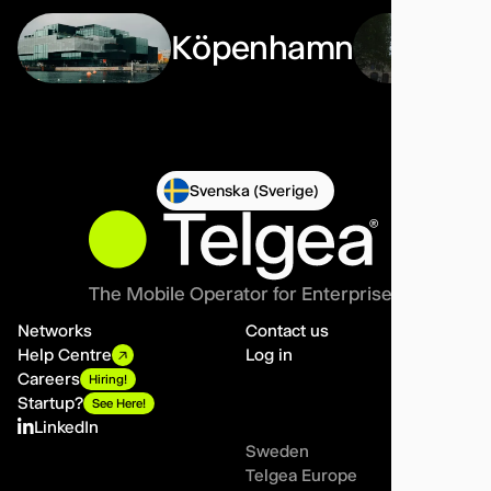
Köpenhamn
Svenska (Sverige)
The Mobile Operator for Enterprises
Networks
Contact us
Help Centre
Log in
Careers
Hiring!
Startup?
See Here!
LinkedIn
Sweden
Telgea Europe