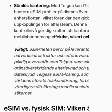
Sömlös hantering:
Med Telgea kan IT-ansvariga
hantera eSIM-profiler på distans över hela
enhetsflottan, vilket förenklar den globala
uppkopplingen för affärsteam. Denna
kontrollnivå ger dig kraften att hantera
mobilabonnemang
effektivt, säkert och centralt
.
Viktigt:
Säkerheten beror på leverantörens
nätverksinfrastruktur och efterlevnad. Välj en
pålitlig leverantör som Telgea, som säkerställer
gränsöverskridande efterlevnad och tillförlitligt
dataskydd. Telgeas eSIM-lösning, som stöds av
världens största telekomföretag, förbättrar
ytterligare ditt företags mobila anslutning och
säkerhet.
eSIM vs. fysisk SIM: Vilken är