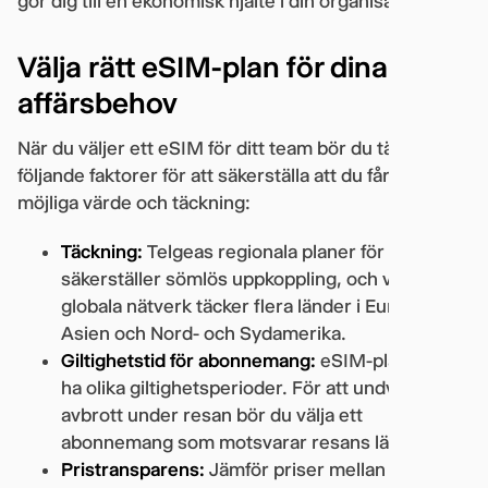
gör dig till en ekonomisk hjälte i din organisation.
Välja rätt eSIM-plan för dina
affärsbehov
När du väljer ett eSIM för ditt team bör du tänka på
följande faktorer för att säkerställa att du får bästa
möjliga värde och täckning:
Täckning:
Telgeas regionala planer för Europa
säkerställer sömlös uppkoppling, och vårt
globala nätverk täcker flera länder i Europa,
Asien och Nord- och Sydamerika.
Giltighetstid för abonnemang:
eSIM-planer kan
ha olika giltighetsperioder. För att undvika
avbrott under resan bör du välja ett
abonnemang som motsvarar resans längd.
Pristransparens:
Jämför priser mellan olika