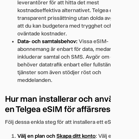
leverantörer för att hitta det mest
kostnadseffektiva alternativet. Telgea erbjuder
transparent prissättning utan dolda avgifter, så
att du kan budgetera med trygghet och slippa
oväntade kostnader.
Data- och samtalsbehov:
Vissa eSIM-
abonnemang är enbart för data, medan andra
inkluderar samtal och SMS. Avgör om ditt team
behöver datatrafik enbart eller fullständiga
tjänster som även stödjer röst och
meddelanden.
Hur man installerar och använder
en Telgea eSIM för affärsresor
Följ dessa enkla steg för att installera ett eSIM:
Välj en plan och
Skapa ditt konto
: Välj en Telgea