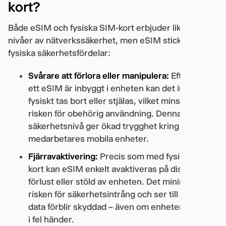
kort?
Både eSIM och fysiska SIM-kort erbjuder liknande
nivåer av nätverkssäkerhet, men eSIM sticker ut för
fysiska säkerhetsfördelar:
Svårare att förlora eller manipulera:
Eftersom
ett eSIM är inbyggt i enheten kan det inte
fysiskt tas bort eller stjälas, vilket minskar
risken för obehörig användning. Denna extra
säkerhetsnivå ger ökad trygghet kring dina
medarbetares mobila enheter.
Fjärravaktivering:
Precis som med fysiska SIM-
kort kan eSIM enkelt avaktiveras på distans vid
förlust eller stöld av enheten. Det minimerar
risken för säkerhetsintrång och ser till att din
data förblir skyddad – även om enheten hamnar
i fel händer.