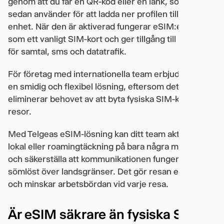
genom att du får en QR-kod eller en länk, som du
sedan använder för att ladda ner profilen till din
enhet. När den är aktiverad fungerar eSIM:et precis
som ett vanligt SIM-kort och ger tillgång till mobilnät
för samtal, sms och datatrafik.
För företag med internationella team erbjuder eSIM
en smidig och flexibel lösning, eftersom det
eliminerar behovet av att byta fysiska SIM-kort vid
resor.
Med Telgeas eSIM-lösning kan ditt team aktivera
lokal eller roamingtäckning på bara några minuter –
och säkerställa att kommunikationen fungerar
sömlöst över landsgränser. Det gör resan enklare
och minskar arbetsbördan vid varje resa.
Är eSIM säkrare än fysiska SIM-