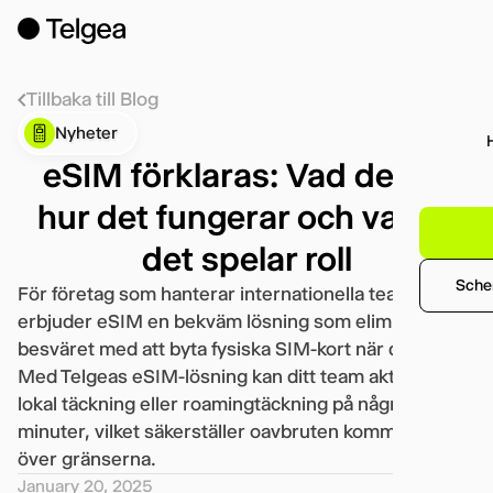
Tillbaka till Blog
Nyheter
eSIM förklaras: Vad det är,
hur det fungerar och varför
det spelar roll
Sche
För företag som hanterar internationella team
erbjuder eSIM en bekväm lösning som eliminerar
besväret med att byta fysiska SIM-kort när du reser.
Med Telgeas eSIM-lösning kan ditt team aktivera
lokal täckning eller roamingtäckning på några
minuter, vilket säkerställer oavbruten kommunikation
över gränserna.
January 20, 2025