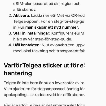
eSIM-plan baserat på din region och
affärsbehov.
Aktivera
: Ladda ner eSIMet via QR-kod eller
Telgea-appen. För en steg-för-steg-guide, kolla
in
Hur man skapar ett nytt nummer
.
Ställ in inställningar
: Konfigurera eSIM med
hjälp av vår steg-för-steg-guide.
Håll kontakten
: Njut av oavbruten uppkoppling
med lokal täckning och transparent fakturering.
Varför Telgea sticker ut för eSIM-
hantering
Telgea är inte bara ännu en leverantör av rese-SIM.
Vi erbjuder en företagsanpassad lösning för global
uppkoppling – skräddarsydd för affärsbehov.
Här är varför Telgea är det smarta valet för att