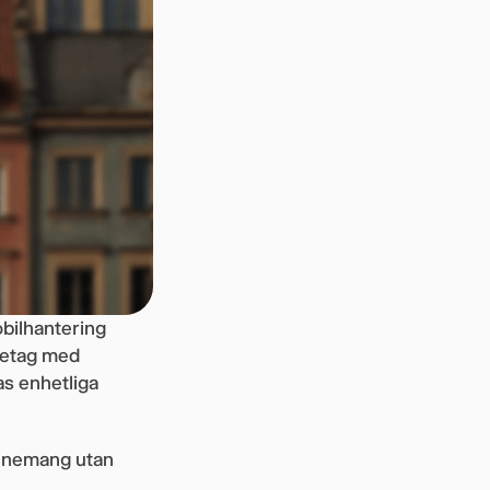
obilhantering
öretag med
as enhetliga
onnemang utan