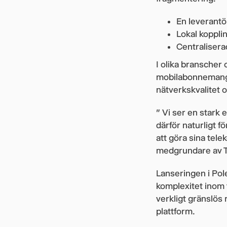
En leverantör
Lokal kopplin
Centraliserad
I olika branscher 
mobilabonnemang m
nätverkskvalitet o
” Vi ser en stark 
därför naturligt f
att göra sina tel
medgrundare av T
Lanseringen i Pole
komplexitet inom 
verkligt gränslös 
plattform.