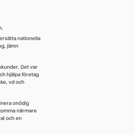
m.
ersätta nationella
ng, jämn
gskunder. Det var
ch hjälpa företag
nke, vd och
minera onödig
tt komma närmare
tal och en