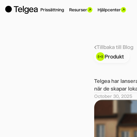
Prissättning
Resurser
Hjälpcenter
Tillbaka till Blog
Produkt
Telgea har lansera
när de skapar loka
October 30, 2025