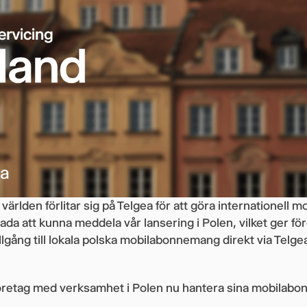
världen förlitar sig på Telgea för att göra internationell m
glada att kunna meddela vår lansering i Polen, vilket ger f
llgång till lokala polska mobilabonnemang direkt via Telge
öretag med verksamhet i Polen nu hantera sina mobilab