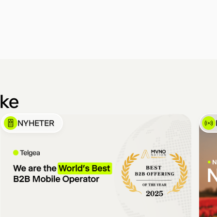
ike
NYHETER