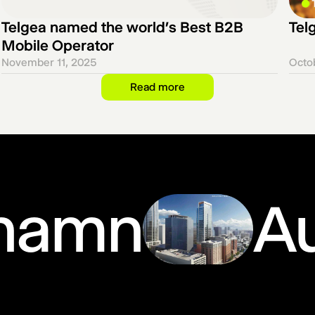
Telgea named the world’s Best B2B
Tel
Mobile Operator
November 11, 2025
Octo
Read more
hamn
Au