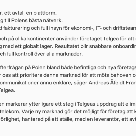
, ett avtal, en plattform.
g till Polens bästa nätverk.
 fakturering och full insyn för ekonomi-, IT- och driftstea
och på olika kontinenter använder företaget Telgea för att 
ed ett globalt lager. Resultatet blir snabbare onboardi
ch full kontroll över alla marknader.
efterfrågan på Polen bland både befintliga och nya företa
ör oss att prioritera denna marknad för att möta behoven o
ekommunikationer ännu enklare, säger Andreas Åfeldt Fra
elgea.
n markerar ytterligare ett steg i Telgeas uppdrag att eli
telekom. Varje ny marknad gör det möjligt för företag a
rörlighet, hanterad på ett ställe, med en leverantör, ett av