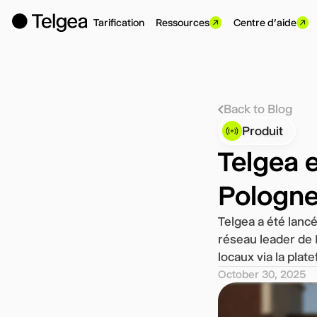
Tarification
Ressources
Centre d'aide
Back to Blog
Produit
Telgea 
Pologn
Telgea a été lanc
réseau leader de 
locaux via la plat
October 30, 2025