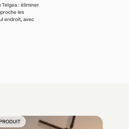
Telgea : éliminer
pproche les
l endroit, avec
PRODUIT