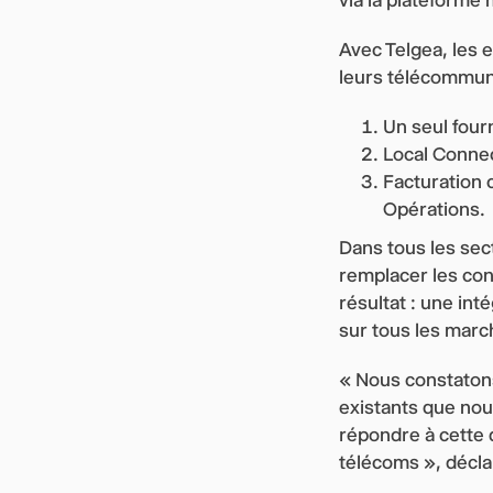
Avec Telgea, les 
leurs télécommuni
Un seul four
Local Connec
Facturation c
Opérations.
Dans tous les sect
remplacer les con
résultat : une int
sur tous les marc
« Nous constatons
existants que nou
répondre à cette 
télécoms », décla