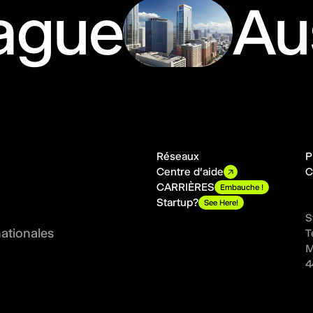
ague
Au
Réseaux
P
Centre d'aide
C
CARRIÈRES
Embauche !
Startup?
See Here!
S
nationales
T
M
4