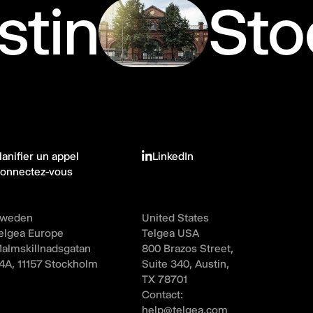
stin
Sto
lanifier un appel
LinkedIn
onnectez-vous
weden
United States
elgea Europe
Telgea USA
almskillnadsgatan
800 Brazos Street,
4A, 11157 Stockholm
Suite 340, Austin,
TX 78701
Contact:
help@telgea.com