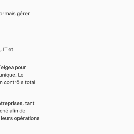
sormais gérer
 IT et
 Telgea pour
unique. Le
n contrôle total
treprises, tant
ché afin de
 leurs opérations