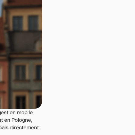
gestion mobile
nt en Pologne,
onais directement