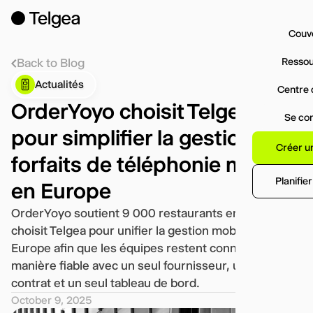
Couv
Resso
Back to Blog
Actualités
Centre 
OrderYoyo choisit Telgea
Se co
pour simplifier la gestion des
Créer u
forfaits de téléphonie mobile
Planifie
en Europe
OrderYoyo soutient 9 000 restaurants en Europe et
choisit Telgea pour unifier la gestion mobile en
Europe afin que les équipes restent connectées de
manière fiable avec un seul fournisseur, un seul
contrat et un seul tableau de bord.
October 9, 2025