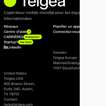
L'opérateur mobile mondial pour les équipes
internationales
Réseaux
Planifier un appel
Centre d'aide
Connectez-vous
CARRIÈRES
Embauche !
Startup?
See Here!
LinkedIn
Sweden
Telgea Europe
Malmskillnadsgatan 44A,
11157 Stockholm
United States
Telgea USA
800 Brazos Street,
Suite 340, Austin,
TX 78701
Contact:
help@telgea.com