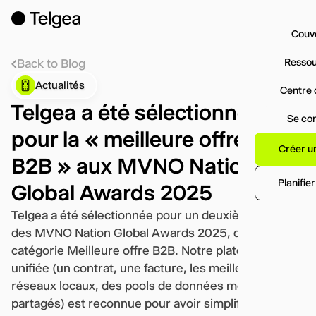
Couv
Resso
Back to Blog
Actualités
Centre 
Telgea a été sélectionnée
Se co
pour la « meilleure offre
Créer u
B2B » aux MVNO Nation
Planifie
Global Awards 2025
Telgea a été sélectionnée pour un deuxième prix lors
des MVNO Nation Global Awards 2025, dans la
catégorie Meilleure offre B2B. Notre plateforme
unifiée (un contrat, une facture, les meilleurs
réseaux locaux, des pools de données mondiaux
partagés) est reconnue pour avoir simplifié la